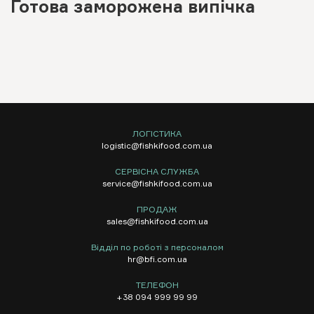
Готова заморожена випічка
ЛОГІСТИКА
logistic@fishkifood.com.ua
СЕРВІСНА СЛУЖБА
service@fishkifood.com.ua
ПРОДАЖ
sales@fishkifood.com.ua
Відділ по роботі з персоналом
hr@bfi.com.ua
ТЕЛЕФОН
+38 094 999 99 99