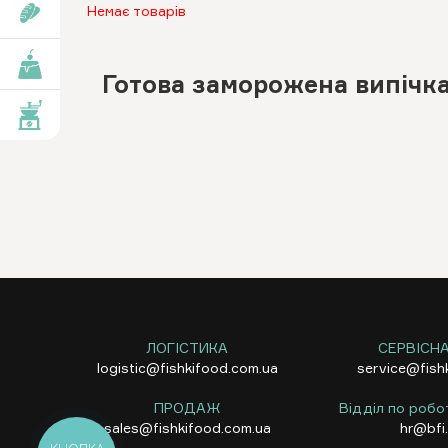
Немає товарів
роби
роби
Готова заморожена випічк
вари
ЛОГІСТИКА
СЕРВІСН
logistic@fishkifood.com.ua
service@fish
ПРОДАЖ
Відділ по робо
sales@fishkifood.com.ua
hr@bfi