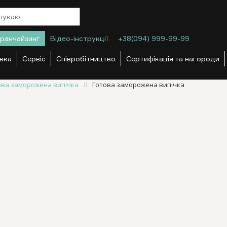
ранчайзинг
Відео-інструкції
+38(094) 999-99-99
вка
Сервіс
Співробітництво
Сертифікація та нагороди
ова заморожена випічка
Готова заморожена випічка