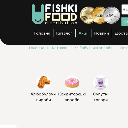
Ф
Головна
Каталог
Акції
Новини
Доста
Головна
Каталог
Хлібобулочні вироби
Гот
Хлібобулочні
Кондитерські
Супутні
вироби
вироби
товари