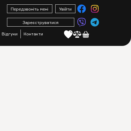
Передзвоніть мені
Увійти
Зареєструватися
Відгуки
Контакти