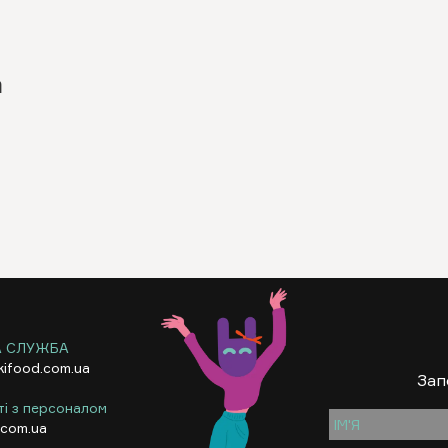
а
А СЛУЖБА
kifood.com.ua
Зап
ті з персоналом
.com.ua