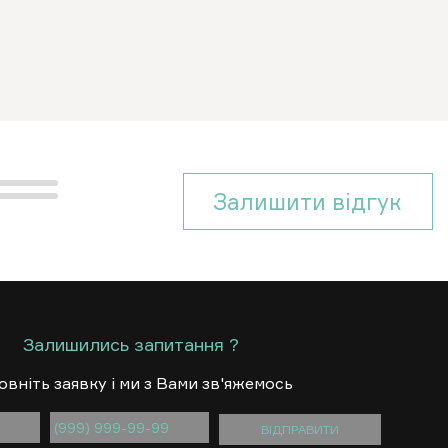
Залишити вiдгук
Залишились запитання ?
овнiть заявку i ми з Вами зв'яжемось