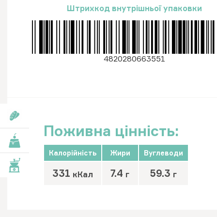
Штрихкод внутрішньої упаковки
4820280663551
роби
Поживна цінність:
роби
Калорійність
Жири
Вуглеводи
вари
331
7.4
59.3
кКал
г
г