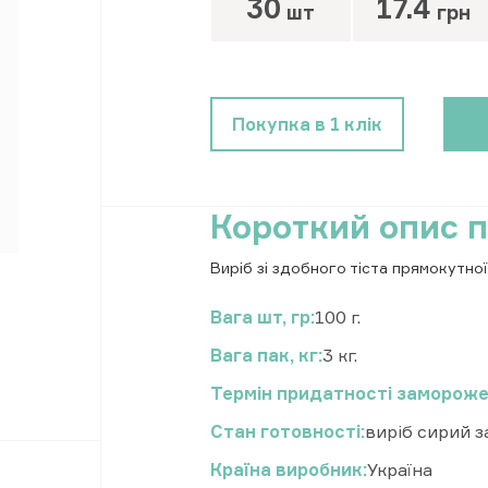
30
17.4
шт
грн
Покупка в 1 клік
Короткий опис 
Виріб зі здобного тіста прямокутної
Вага шт, гр
100 г.
Вага пак, кг
3 кг.
Термін придатності замороже
Стан готовності
виріб сирий 
Країна виробник
Україна