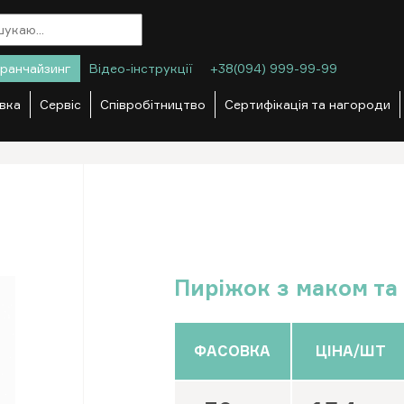
ранчайзинг
Відео-інструкції
+38(094) 999-99-99
вка
Сервіс
Співробітництво
Сертифікація та нагороди
Пиріжок з маком та
ФАСОВКА
ЦІНА/ШТ