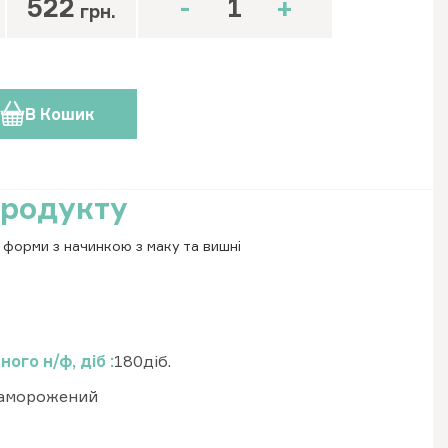
522
-
+
грн.
В Кошик
продукту
 форми з начинкою з маку та вишні
ного н/ф, діб
180діб.
заморожений