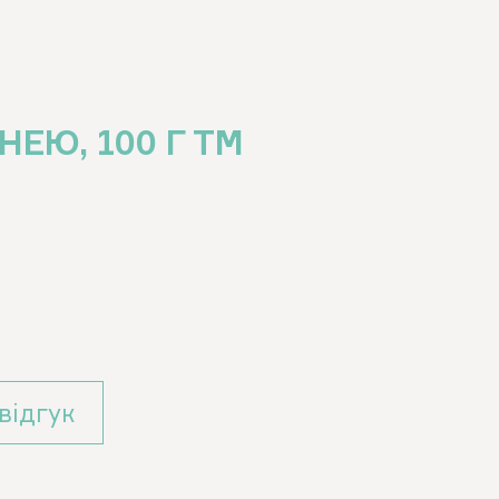
ЕЮ, 100 Г ТМ
вiдгук