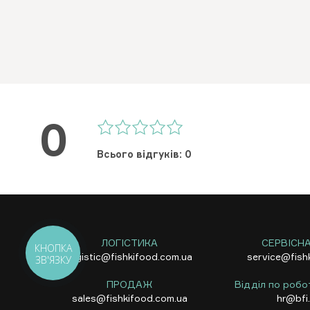
0
Всього відгуків: 0
ЛОГІСТИКА
СЕРВІСН
КНОПКА
logistic@fishkifood.com.ua
service@fish
ЗВ'ЯЗКУ
ПРОДАЖ
Відділ по робо
sales@fishkifood.com.ua
hr@bfi