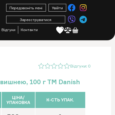
Передзвоніть мені
Увійти
Зареєструватися
Відгуки
Контакти
Відгуки:
0
 вишнею, 100 г ТМ Danish
ЦІНА/
К-СТЬ УПАК.
УПАКОВКА