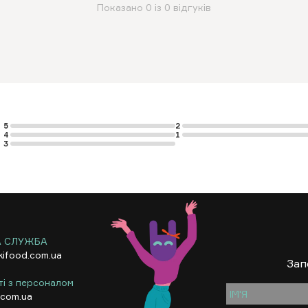
Показано 0 із 0 відгуків
5
2
4
1
3
А СЛУЖБА
kifood.com.ua
Зап
ті з персоналом
.com.ua