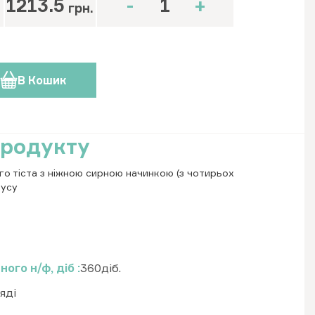
1213.5
-
+
грн.
В Кошик
продукту
го тіста з ніжною сирною начинкою (з чотирьох
оусу
ного н/ф, діб
360діб.
яді