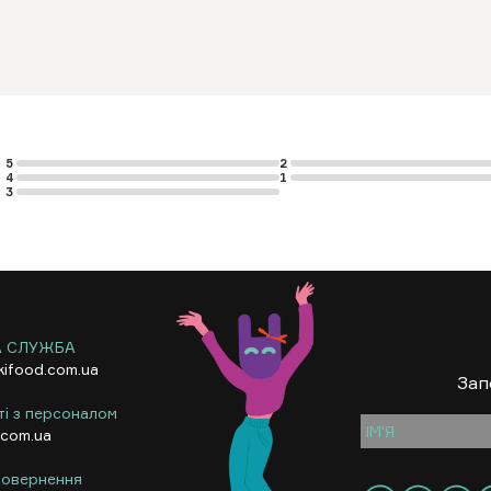
5
2
4
1
3
А СЛУЖБА
kifood.com.ua
Зап
ті з персоналом
.com.ua
 повернення