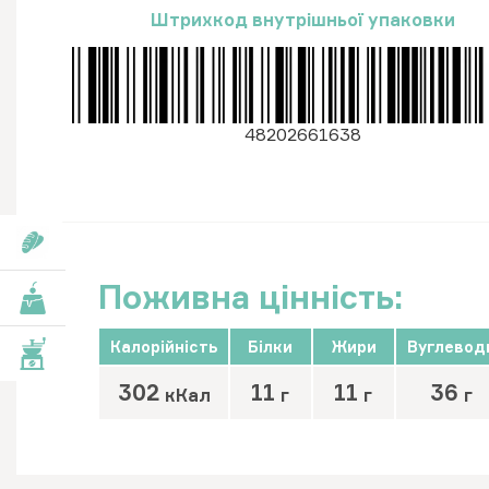
Штрихкод внутрішньої упаковки
48202661638
роби
Поживна цінність:
роби
Калорійність
Білки
Жири
Вуглевод
вари
302
11
11
36
кКал
г
г
г