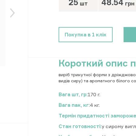
25
48.54
шт
грн
Покупка в 1 клік
Короткий опис 
виріб трикутної форми з дріжджово
видів сиру) та ароматного білого с
Вага шт, гр
170 г.
Вага пак, кг
4 кг.
Термін придатності замороже
Стан готовності
у сирому вигл