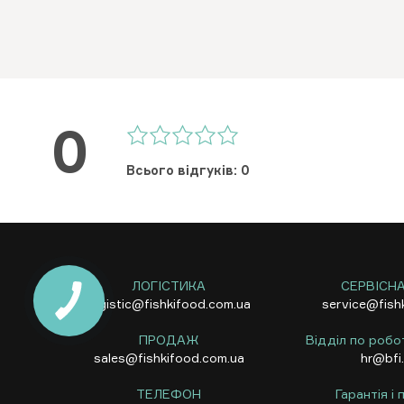
0
Всього відгуків: 0
ЛОГІСТИКА
СЕРВІСН
logistic@fishkifood.com.ua
service@fish
ПРОДАЖ
Відділ по робо
sales@fishkifood.com.ua
hr@bfi
ТЕЛЕФОН
Гарантія і