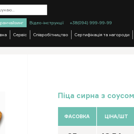
ранчайзинг
Відео-інструкції
+38(094) 999-99-99
вка
Сервіс
Співробітництво
Сертифікація та нагороди
Піца сирна з соусом
ФАСОВКА
ЦІНА/ШТ