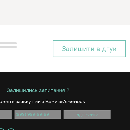
Залишити вiдгук
Залишились запитання ?
овнiть заявку i ми з Вами зв'яжемось