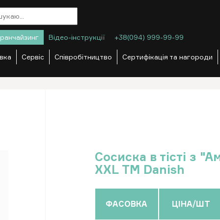
ранчайзинг
Відео-інструкції
+38(094) 999-99-99
вка
Сервіс
Співробітництво
Сертифікація та нагороди
Сосиска в тісті з "
XXL ТМ Danish
ФАСОВКА
ЦІНА/ШТ