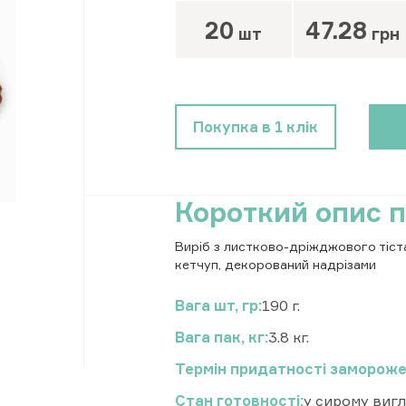
20
47.28
шт
грн
Покупка в 1 клік
Короткий опис 
Виріб з листково-дріжджового тіста
кетчуп, декорований надрізами
Вага шт, гр
190 г.
Вага пак, кг
3.8 кг.
Термін придатності замороже
Стан готовності
у сирому вигл