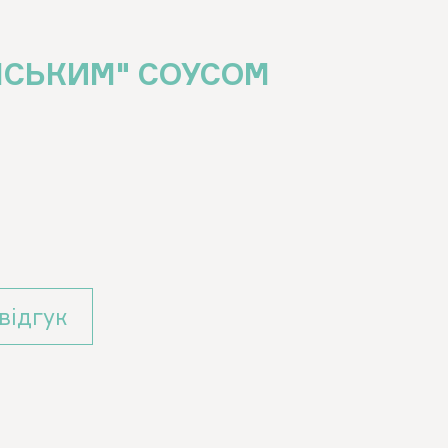
АНСЬКИМ" СОУСОМ
вiдгук