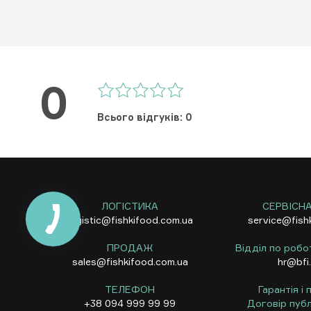
0
Всього відгуків: 0
ЛОГІСТИКА
СЕРВІСН
logistic@fishkifood.com.ua
service@fish
ПРОДАЖ
Відділ по робо
sales@fishkifood.com.ua
hr@bfi
ТЕЛЕФОН
Гарантія і
+38 094 999 99 99
Договір публ