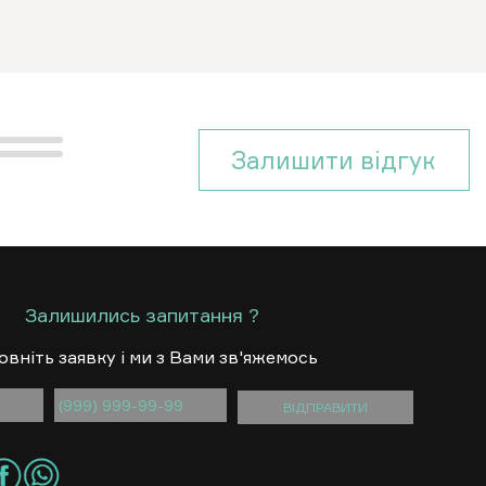
Залишити вiдгук
Залишились запитання ?
овнiть заявку i ми з Вами зв'яжемось