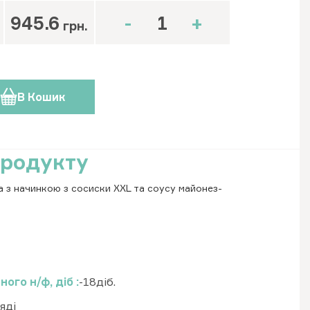
945.6
-
+
грн.
В Кошик
продукту
 з начинкою з сосиски XXL та соусу майонез-
ного н/ф, діб
-18діб.
яді