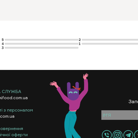
5
2
4
1
3
А СЛУЖБА
kifood.com.ua
Зап
ті з персоналом
.com.ua
 повернення
ічної оферти