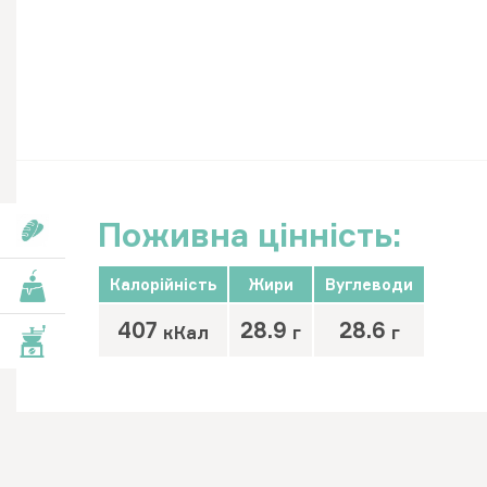
Поживна цінність:
роби
Калорійність
Жири
Вуглеводи
роби
407
28.9
28.6
кКал
г
г
вари