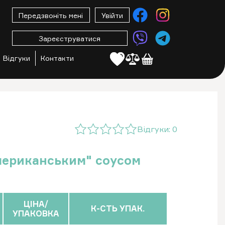
Передзвоніть мені
Увійти
Зареєструватися
Відгуки
Контакти
Відгуки:
0
Американським" соусом
ЦІНА/
К-СТЬ УПАК.
УПАКОВКА