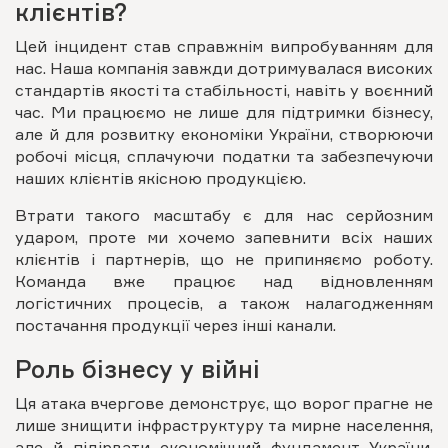
клієнтів?
Цей інцидент став справжнім випробуванням для
нас. Наша компанія завжди дотримувалася високих
стандартів якості та стабільності, навіть у воєнний
час. Ми працюємо не лише для підтримки бізнесу,
але й для розвитку економіки України, створюючи
робочі місця, сплачуючи податки та забезпечуючи
наших клієнтів якісною продукцією.
Втрати такого масштабу є для нас серйозним
ударом, проте ми хочемо запевнити всіх наших
клієнтів і партнерів, що не припиняємо роботу.
Команда вже працює над відновленням
логістичних процесів, а також налагодженням
постачання продукції через інші канали.
Роль бізнесу у війні
Ця атака вчергове демонструє, що ворог прагне не
лише знищити інфраструктуру та мирне населення,
але й підірвати економічний фундамент України.