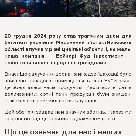
20 грудня 2024 року став трагічним днем для
багатьох українців. Масований обстріл Київської
області влучив у різні цивільні об’єкти, і, на жаль,
наша компанія —
Бейкері Фуд Інвестмент
—
також опинилася серед постраждалих.
Внаслідок влучання дрона-камікадзе (шахеда) було
знищено складські приміщення в селі Чубинське,
де зберігалася наша продукція. Масштаби втрат є
величезними: сотні тонн продукції були знищені
пожежею, яка виникла після влучання.
Цей обстріл завдав нам значних збитків, і зараз ми
працюємо над детальним підрахунком втрат.
Що це означає для нас і наших