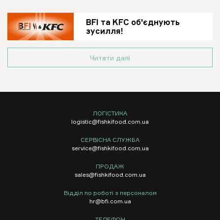
BFI та KFC об'єднують
зусилля!
Читати далі
ЛОГІСТИКА
logistic@fishkifood.com.ua
СЕРВІСНА СЛУЖБА
service@fishkifood.com.ua
ПРОДАЖ
sales@fishkifood.com.ua
Відділ по роботі з персоналом
hr@bfi.com.ua
ТЕЛЕФОН