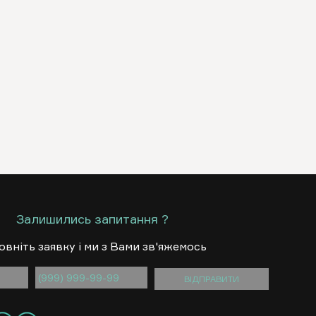
Залишились запитання ?
овнiть заявку i ми з Вами зв'яжемось