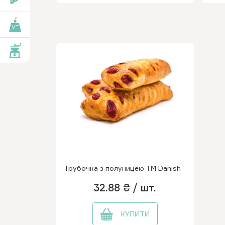
роби
вари
Трубочка з полуницею ТМ Danish
32.88 ₴
/ шт.
КУПИТИ