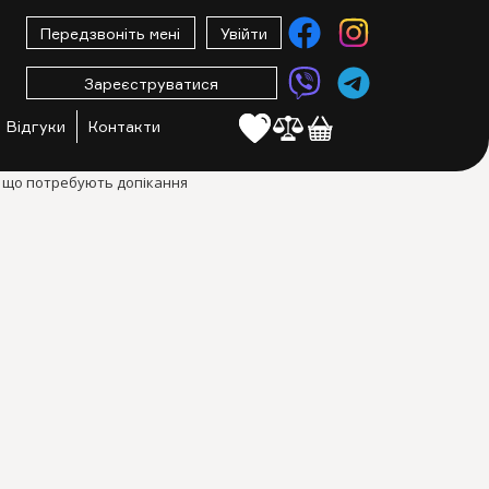
Передзвоніть мені
Увійти
Зареєструватися
Відгуки
Контакти
, що потребують допікання