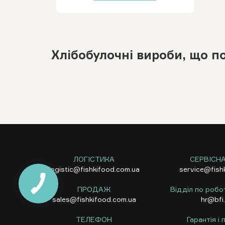
Хлібобулочні вироби, що п
ЛОГІСТИКА
СЕРВІСН
logistic@fishkifood.com.ua
service@fish
ПРОДАЖ
Відділ по робо
sales@fishkifood.com.ua
hr@bfi
ТЕЛЕФОН
Гарантія і