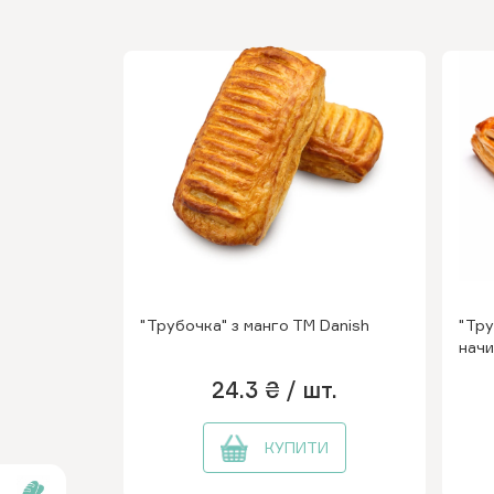
"Трубочка" з манго ТМ Danish
"Тру
начи
24.3 ₴
/ шт.
КУПИТИ
роби