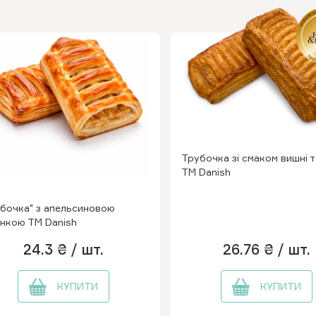
Трубочка зі смаком вишні та
ТМ Danish
бочка" з апельсиновою
нкою ТМ Danish
24.3 ₴
/ шт.
26.76 ₴
/ шт.
КУПИТИ
КУПИТИ