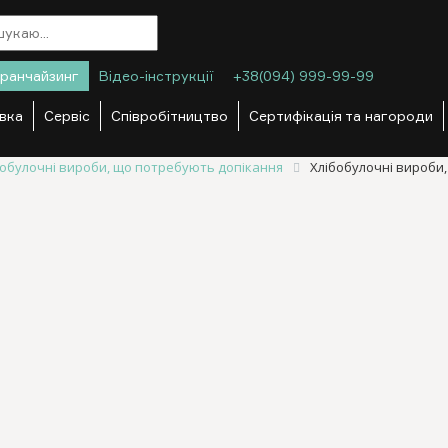
ранчайзинг
Відео-інструкції
+38(094) 999-99-99
вка
Сервіс
Співробітництво
Сертифікація та нагороди
бобулочні вироби, що потребують допікання
Хлібобулочні вироби