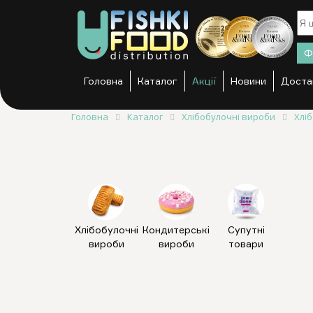
Ф
Головна
Каталог
Акції
Новини
Доста
Головна
Каталог
Хлібобулочні вироби
Хлі
Хлібобулочні
Кондитерські
Супутні
вироби
вироби
товари