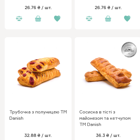
26.76 ₴
/ шт.
26.76 ₴
/ шт.
Трубочка з полуницею ТМ
Сосиска в тісті з
Danish
майонезом та кетчупом
ТМ Danish
32.88 ₴
/ шт.
36.3 ₴
/ шт.