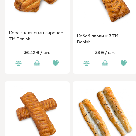
Коса з кленовим сиропом
Кебаб яловичий ТМ
ТМ Danish
Danish
36.42 ₴
/ шт.
33 ₴
/ шт.