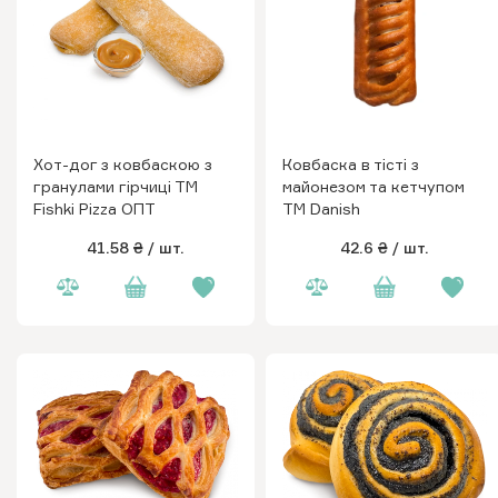
Хот-дог з ковбаскою з
Ковбаска в тісті з
гранулами гірчиці ТМ
майонезом та кетчупом
Fishki Pizza ОПТ
ТМ Danish
41.58 ₴
/ шт.
42.6 ₴
/ шт.