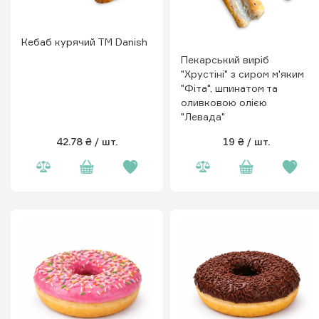
Кебаб курячий ТМ Danish
Пекарський виріб
"Хрустіні" з сиром м'яким
"Фіта", шпинатом та
оливковою олією
"Левада"
42.78 ₴
/ шт.
19 ₴
/ шт.