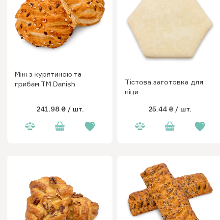
Міні з курятиною та
Тістова заготовка для
грибам ТМ Danish
піци
241.98 ₴
/ шт.
25.44 ₴
/ шт.