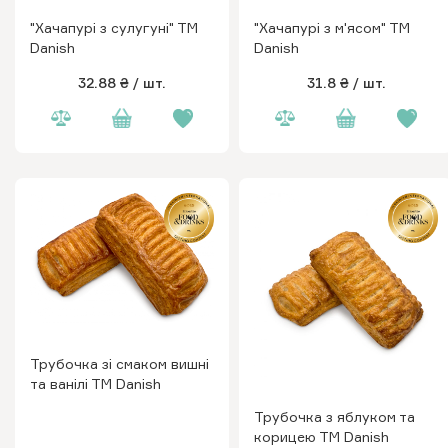
"Хачапурі з сулугуні" ТМ
"Хачапурі з м'ясом" ТМ
Danish
Danish
32.88 ₴
/ шт.
31.8 ₴
/ шт.
Трубочка зі смаком вишні
та ванілі ТМ Danish
Трубочка з яблуком та
корицею ТМ Danish