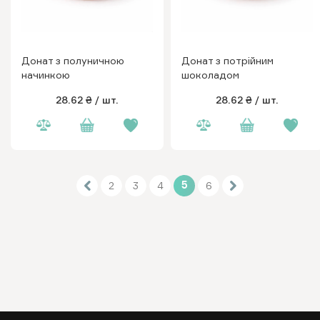
Донат з полуничною
Донат з потрійним
начинкою
шоколадом
28.62 ₴
/ шт.
28.62 ₴
/ шт.
5
2
3
4
6