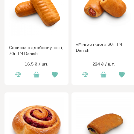
«Міні хот-дог» 30г TM
Сосиска в здобному тісті,
Danish
70г ТМ Danish
16.5 ₴
/ шт.
224 ₴
/ шт.