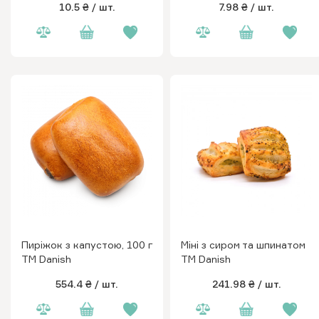
10.5 ₴
/ шт.
7.98 ₴
/ шт.
Пиріжок з капустою, 100 г
Міні з сиром та шпинатом
ТМ Danish
ТМ Danish
554.4 ₴
/ шт.
241.98 ₴
/ шт.