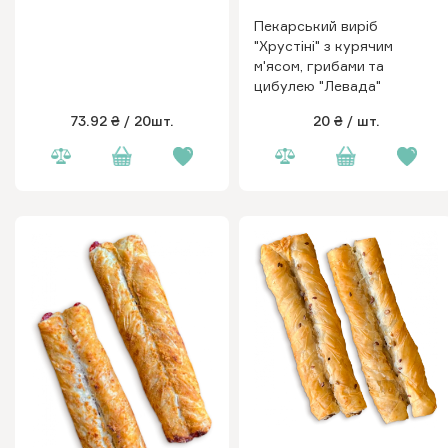
Пекарський виріб
"Хрустіні" з курячим
м'ясом, грибами та
цибулею "Левада"
73.92 ₴
/ 20шт.
20 ₴
/ шт.