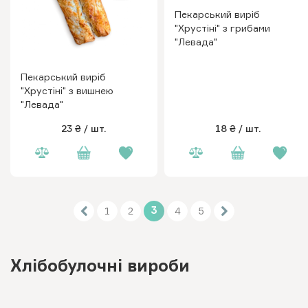
Пекарський виріб
"Хрустіні" з грибами
"Левада"
Пекарський виріб
"Хрустіні" з вишнею
"Левада"
23 ₴
/ шт.
18 ₴
/ шт.
3
1
2
4
5
Хлібобулочні вироби