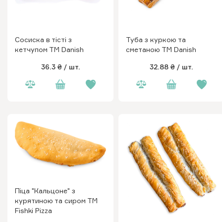
Сосиска в тісті з
Туба з куркою та
кетчупом ТМ Danish
сметаною ТМ Danish
36.3 ₴
/ шт.
32.88 ₴
/ шт.
Піца "Кальцоне" з
курятиною та сиром ТМ
Fishki Pizza