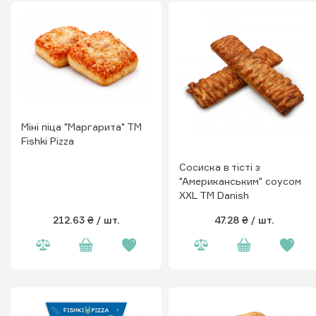
Міні піца "Маргарита" ТМ
Fishki Pizza
Сосиска в тісті з
"Американським" соусом
XXL ТМ Danish
212.63 ₴
/ шт.
47.28 ₴
/ шт.