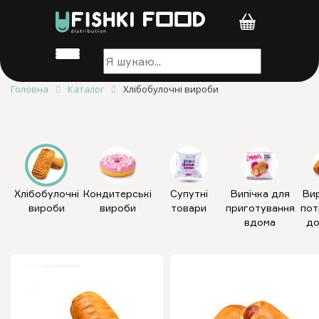
Головна
Каталог
Хлібобулочні вироби
Хлібобулочні
Кондитерські
Супутні
Випічка для
Ви
вироби
вироби
товари
приготування
пот
вдома
до